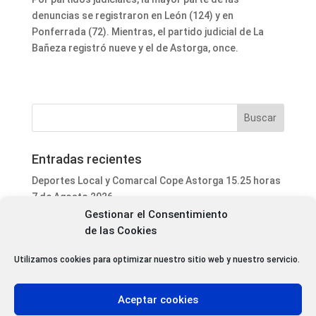
denuncias se registraron en León (124) y en
Ponferrada (72). Mientras, el partido judicial de La
Bañeza registró nueve y el de Astorga, once.
Entradas recientes
Deportes Local y Comarcal Cope Astorga 15.25 horas
7 de Agosto 2026
Gestionar el Consentimiento
Informativo Mediodía Cope Astorga 14.20 horas 7 de
de las Cookies
Agosto 2026
San Justo de la Vega acoge este fin de semana un
Utilizamos cookies para optimizar nuestro sitio web y nuestro servicio.
curso de formación para voluntarios en incendios
forestales
Aceptar cookies
Programa Local Cope Astorga 7 de Agosto 2026