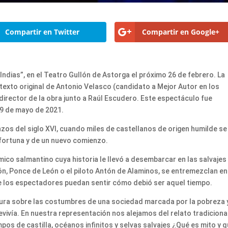
Compartir en Twitter
Compartir en Google+
ndias”, en el Teatro Gullón de Astorga el próximo 26 de febrero. La
texto original de Antonio Velasco (candidato a Mejor Autor en los
irector de la obra junto a Raúl Escudero. Este espectáculo fue
29 de mayo de 2021.
zos del siglo XVI, cuando miles de castellanos de origen humilde se
fortuna y de un nuevo comienzo.
ico salmantino cuya historia le llevó a desembarcar en las salvajes
, Ponce de León o el piloto Antón de Alaminos, se entremezclan en
e los espectadores puedan sentir cómo debió ser aquel tiempo.
ura sobre las costumbres de una sociedad marcada por la pobreza y
revivía. En nuestra representación nos alejamos del relato tradiciona
os de castilla, océanos infinitos y selvas salvajes ¿Qué es mito y 