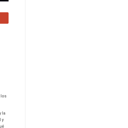
 los
 la
l y
qué