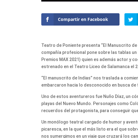
Compartir en Facebook
Teatro de Poniente presenta “El Manuscrito de I
compañía profesional pone sobre las tablas un 
Premios MAX 2021) quien es además actor y cod
estrenado en el Teatro Liceo de Salamanca el 
“El manuscrito de Indias” nos traslada a comien
embarcaron hacia lo desconocido en busca de 
Uno de estos aventureros fue Nuño Díaz, un cóm
playas del Nuevo Mundo. Personajes como Colón
recuerdos del protagonista, para conseguir qu
Un monólogo teatral cargado de humor y avent
picaresca, en la que el más listo era el que sob
nos sumergimos en un viaje que cruzará los camp