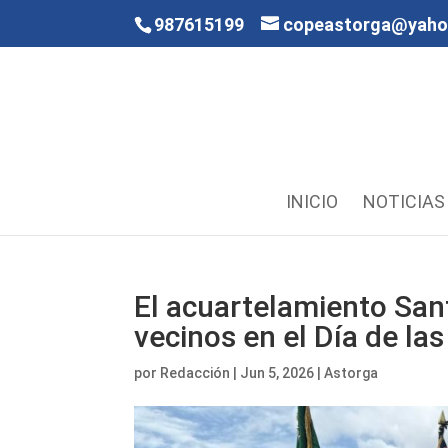
987615199
copeastorga@yah
INICIO
NOTICIAS
El acuartelamiento Sant
vecinos en el Día de l
por
Redacción
|
Jun 5, 2026
|
Astorga