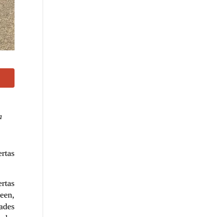
a
rtas
ertas
seen,
ades