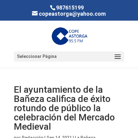
987615199
copeastorga@yahoo.com
Seleccionar Página
El ayuntamiento de la
Bañeza califica de éxito
rotundo de público la
celebración del Mercado
Medieval
por
Redacción
|
Sep 14, 2021
|
La Bañeza