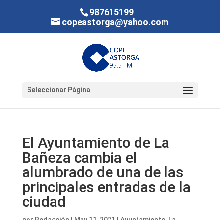
987615199
copeastorga@yahoo.com
Seleccionar Página
El Ayuntamiento de La
Bañeza cambia el
alumbrado de una de las
principales entradas de la
ciudad
por
Redacción
|
May 11, 2021
|
Ayuntamiento
,
La