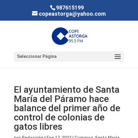
987615199
copeastorga@yahoo.com
Seleccionar Página
El ayuntamiento de Santa
María del Páramo hace
balance del primer año de
control de colonias de
gatos libres
por
Redacción
|
Ene 17, 2022
|
Comarca
,
Santa María