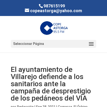
987615199
copeastorga@yahoo.com
Seleccionar Página
El ayuntamiento de
Villarejo defiende a los
sanitarios ante la
campaña de desprestigio
de los pedáneos del VÍA
por
Redacción
|
Ene 28, 2021
|
Comarca
,
El Órbigo