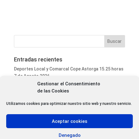
Entradas recientes
Deportes Local y Comarcal Cope Astorga 15.25 horas
7 de Agosto 2026
Gestionar el Consentimiento
Informativo Mediodía Cope Astorga 14.20 horas 7 de
de las Cookies
Agosto 2026
San Justo de la Vega acoge este fin de semana un
Utilizamos cookies para optimizar nuestro sitio web y nuestro servicio.
curso de formación para voluntarios en incendios
forestales
Aceptar cookies
Programa Local Cope Astorga 7 de Agosto 2026
Abiertas las inscripciones para el XXVII Torneo de
Denegado