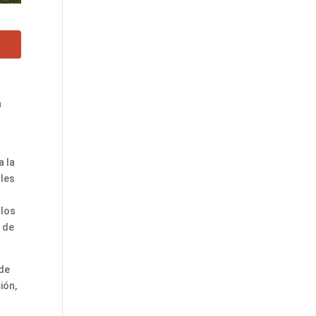
n
a la
ales
 los
a de
 de
ión,