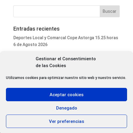
Entradas recientes
Deportes Local y Comarcal Cope Astorga 15.25 horas
6 de Agosto 2026
Programa Local Cope Astorga 6 de Agosto 2026
Gestionar el Consentimiento
El ayuntamiento de Astorga inicia la mejora integral
de las Cookies
del parque de mascotas de Puerta de Rey
Utilizamos cookies para optimizar nuestro sitio web y nuestro servicio.
Luis Fernández Terrón dona 1.020 euros a la
Asociación Contra el Cáncer con la venta de su último
libro
Aceptar cookies
Patrimonio da luz verde a la rehabilitación de varias
cubiertas del Convento Premonstratense de Villoria
Denegado
de Órbigo
Ver preferencias
Aviso Legal
|
Política de privacidad
|
Política de Cookies