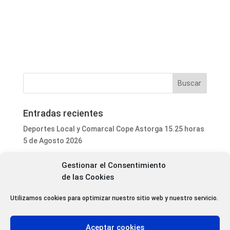
Entradas recientes
Deportes Local y Comarcal Cope Astorga 15.25 horas
5 de Agosto 2026
Informativo Mediodía Cope Astorga 14.20 horas 5 de
Gestionar el Consentimiento
Agosto 2026
de las Cookies
Programa Local Cope Astorga 5 de Agosto 2026
Astorga, La Bañeza y otros 16 municipios de la
Utilizamos cookies para optimizar nuestro sitio web y nuestro servicio.
comarca reciben ayudas de la Diputación para
contratar personal en sus piscinas este verano
Aceptar cookies