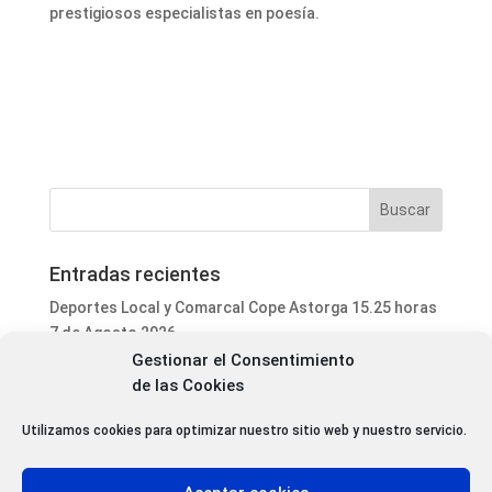
prestigiosos especialistas en poesía.
Entradas recientes
Deportes Local y Comarcal Cope Astorga 15.25 horas
7 de Agosto 2026
Gestionar el Consentimiento
Informativo Mediodía Cope Astorga 14.20 horas 7 de
de las Cookies
Agosto 2026
San Justo de la Vega acoge este fin de semana un
Utilizamos cookies para optimizar nuestro sitio web y nuestro servicio.
curso de formación para voluntarios en incendios
forestales