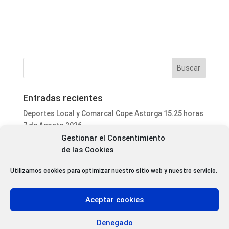
Entradas recientes
Deportes Local y Comarcal Cope Astorga 15.25 horas
7 de Agosto 2026
Gestionar el Consentimiento
Informativo Mediodía Cope Astorga 14.20 horas 7 de
de las Cookies
Agosto 2026
San Justo de la Vega acoge este fin de semana un
Utilizamos cookies para optimizar nuestro sitio web y nuestro servicio.
curso de formación para voluntarios en incendios
forestales
Aceptar cookies
Programa Local Cope Astorga 7 de Agosto 2026
Abiertas las inscripciones para el XXVII Torneo de
Denegado