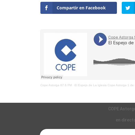
Compartir en Facebook
Cope Astorga 87.6 FM
·
El Espejo de La Iglesia Cope Astorga 1 de
COPE Astorg
en direct