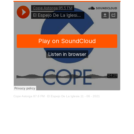
Cope Astorga 87.6 FM
·
El Espejo De La Iglesia 11 - 06 - 2021