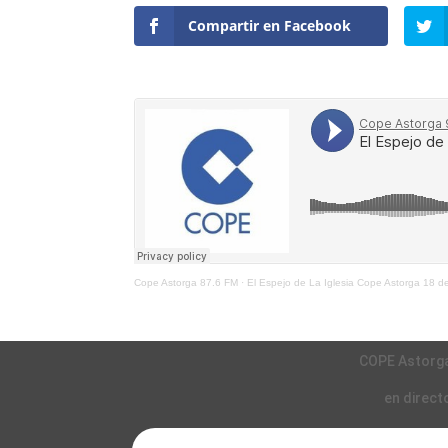
Compartir en Facebook
Cope Astorga 87.6 FM
·
El Espejo de La Iglesia Cope Astorga 18 
COPE Astorg
en direct