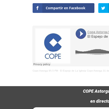
Compartir en Facebook
Cope Astorga 95.5 FM
·
El Espejo de La Iglesia Cope Astorga 31 
COPE Astorg
en direct