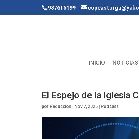
987615199
copeastorga@yah
INICIO
NOTICIAS
El Espejo de la Iglesia
por
Redacción
|
Nov 7, 2025
|
Podcast