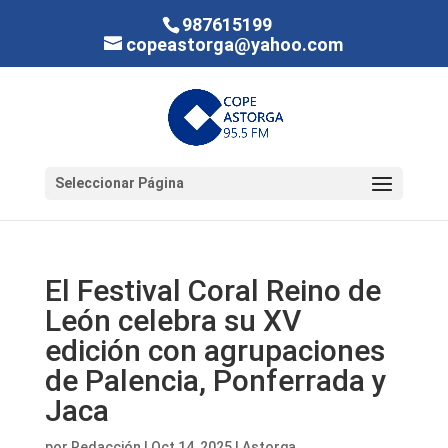
987615199
copeastorga@yahoo.com
Seleccionar Página
El Festival Coral Reino de
León celebra su XV
edición con agrupaciones
de Palencia, Ponferrada y
Jaca
por
Redacción
|
Oct 14, 2025
|
Astorga