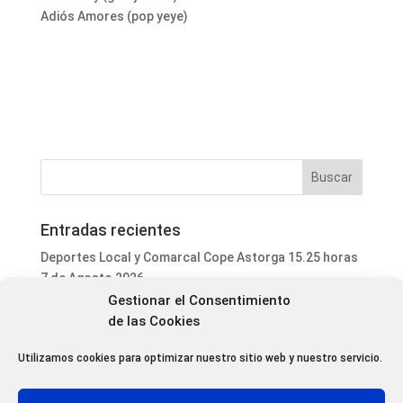
Adiós Amores (pop yeye)
Entradas recientes
Deportes Local y Comarcal Cope Astorga 15.25 horas
7 de Agosto 2026
Gestionar el Consentimiento
Informativo Mediodía Cope Astorga 14.20 horas 7 de
de las Cookies
Agosto 2026
San Justo de la Vega acoge este fin de semana un
Utilizamos cookies para optimizar nuestro sitio web y nuestro servicio.
curso de formación para voluntarios en incendios
forestales