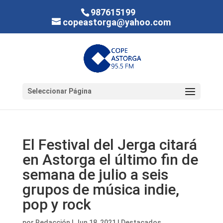
987615199
copeastorga@yahoo.com
Seleccionar Página
El Festival del Jerga citará
en Astorga el último fin de
semana de julio a seis
grupos de música indie,
pop y rock
por
Redacción
|
Jun 18, 2021
|
Destacados