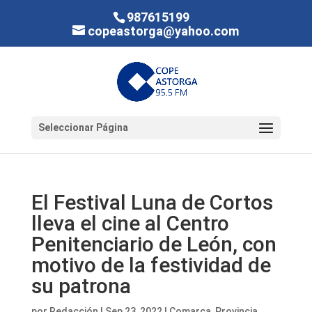
987615199
copeastorga@yahoo.com
Seleccionar Página
El Festival Luna de Cortos
lleva el cine al Centro
Penitenciario de León, con
motivo de la festividad de
su patrona
por
Redacción
|
Sep 23, 2022
|
Comarca
,
Provincia