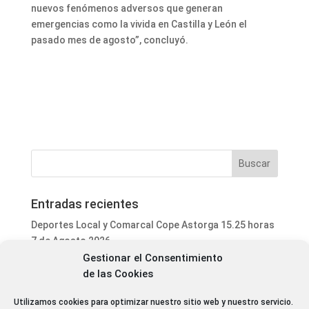
nuevos fenómenos adversos que generan
emergencias como la vivida en Castilla y León el
pasado mes de agosto”, concluyó.
Entradas recientes
Deportes Local y Comarcal Cope Astorga 15.25 horas
7 de Agosto 2026
Gestionar el Consentimiento
Informativo Mediodía Cope Astorga 14.20 horas 7 de
de las Cookies
Agosto 2026
San Justo de la Vega acoge este fin de semana un
Utilizamos cookies para optimizar nuestro sitio web y nuestro servicio.