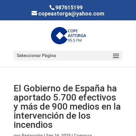
987615199
copeastorga@yahoo.com
Seleccionar Página
El Gobierno de España ha
aportado 5.700 efectivos
y más de 900 medios en la
intervención de los
incendios
por
Redacción
|
Sep 16, 2025
|
Comarca