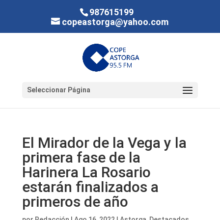
987615199
copeastorga@yahoo.com
Seleccionar Página
El Mirador de la Vega y la
primera fase de la
Harinera La Rosario
estarán finalizados a
primeros de año
por
Redacción
|
Ago 16, 2022
|
Astorga
,
Destacados