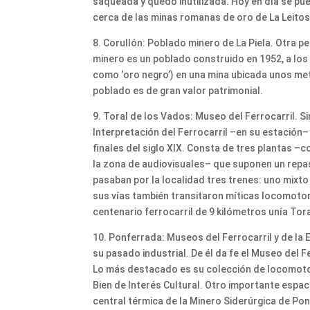
saqueada y quedó inutilizada. Hoy en día se pu
cerca de las minas romanas de oro de La Leitos
8. Corullón: Poblado minero de La Piela. Otra 
minero es un poblado construido en 1952, a los 
como ‘oro negro’) en una mina ubicada unos met
poblado es de gran valor patrimonial.
9. Toral de los Vados: Museo del Ferrocarril. S
Interpretación del Ferrocarril –en su estación– 
finales del siglo XIX. Consta de tres plantas –
la zona de audiovisuales– que suponen un repas
pasaban por la localidad tres trenes: uno mixto 
sus vías también transitaron míticas locomoto
centenario ferrocarril de 9 kilómetros unía Tor
10. Ponferrada: Museos del Ferrocarril y de la En
su pasado industrial. De él da fe el Museo del F
Lo más destacado es su colección de locomotor
Bien de Interés Cultural. Otro importante espac
central térmica de la Minero Siderúrgica de Po