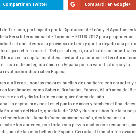
Compartir en Twitter
Compartir en Google+
l de Turismo, participado por la Diputación de León y el Ayuntamient
de la Feria Internacional de Turismo – FITUR 2022 para proponer un
industrial que atesora la provincia de León y que ha dejado una prof
iderurgia o el ferrocarril. ‘Del gris al negro, ruta histórico Industrial e
13 horas en la capital madrileña invitando a conocer el territorio leo
el rastro de un legado único en España por su valor histórico y la
a revolución industrial en España.
s auríferas… son las mejores huellas de una tierra con carácter y 
 en localidades como Sabero, Brañuelas, Fabero, Villafranca del Bi
rgirse en él y disfrutarlo en cualquier época del año.
na. La capital provincial es el punto de inicio y también el final de es
 la Estación del Norte, que data de 1863 y durante años fue la princip
on elementos del llamado ‘secesionismo’ vienés, destaca por su
 cubre los andenes, con todas sus piezas unidas con remaches, sin
 duda, una de las más bellas de España. Cerrada al tránsito ferroviario