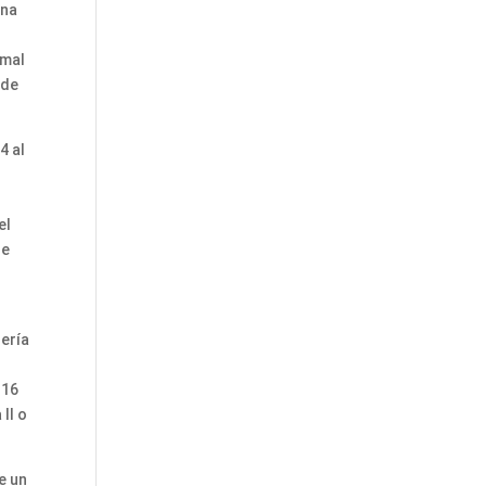
ana
amal
 de
4 al
el
de
rería
 16
II o
e un