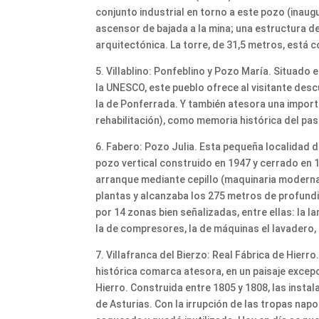
conjunto industrial en torno a este pozo (inaugu
ascensor de bajada a la mina; una estructura de 
arquitectónica. La torre, de 31,5 metros, está
5. Villablino: Ponfeblino y Pozo María. Situado
la UNESCO, este pueblo ofrece al visitante descu
la de Ponferrada. Y también atesora una import
rehabilitación), como memoria histórica del pa
6. Fabero: Pozo Julia. Esta pequeña localidad 
pozo vertical construido en 1947 y cerrado en 
arranque mediante cepillo (maquinaria moderna 
plantas y alcanzaba los 275 metros de profundi
por 14 zonas bien señalizadas, entre ellas: la la
la de compresores, la de máquinas el lavadero, e
7. Villafranca del Bierzo: Real Fábrica de Hier
histórica comarca atesora, en un paisaje excepci
Hierro. Construida entre 1805 y 1808, las insta
de Asturias. Con la irrupción de las tropas napol