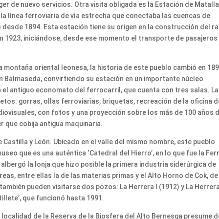
r de nuevo servicios. Otra visita obligada es la Estación de Matall
n la línea ferroviaria de vía estrecha que conectaba las cuencas de
 desde 1894. Esta estación tiene su origen en la construcción del r
, en 1923, iniciándose, desde ese momento el transporte de pasajeros
la montaña oriental leonesa, la historia de este pueblo cambió en 189
con Balmaseda, convirtiendo su estación en un importante núcleo
n el antiguo economato del ferrocarril, que cuenta con tres salas. La
os: gorras, ollas ferroviarias, briquetas, recreación de la oficina d
diovisuales, con fotos y una proyección sobre los más de 100 años 
ler que cobija antigua maquinaria.
e Castilla y León. Ubicado en el valle del mismo nombre, este pueblo
seo que es una auténtica ‘Catedral del Hierro’, en lo que fue la Fer
albergó la lonja que hizo posible la primera industria siderúrgica de
eas, entre ellas la de las materias primas y el Alto Horno de Cok, de
también pueden visitarse dos pozos: La Herrera I (1912) y La Herrera 
illete’, que funcionó hasta 1991.
a localidad de la Reserva de la Biosfera del Alto Bernesga presume d