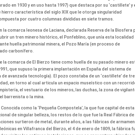
rado en 1930 y en uso hasta 1997) que destaca por su ‘castillete’ y 
hierro característica del siglo XIX que le otorga singularidad
 compuesta por cuatro columnas divididas en siete tramos.
 en la comarca leonesa de Laciana, declarada Reserva de la Biosfera 
brir un tren minero histórico, el Ponfeblino, que unía esta localidad
ante huella patrimonial minera, el Pozo María (en proceso de
sado carbonífero.
de la comarca de El Bierzo tiene como huella de su pasado minero es
1991, que supuso la primera implantación en España del sistema de
de avanzada tecnología). El pozo constaba de un ‘castillete’ de tr
dad, en torno al cual articula un espacio museístico con un recorrid
mpistería, el vestuario de los mineros, las duchas, la zona de vigilant
l barrenista o la mina.
ro. Conocida como la ‘Pequeña Compostela’, la que fue capital de esta
onal de singular belleza, los restos de lo que fue la Real Fábrica de
laciones surtieron de metal, durante años, a las fábricas de armame
eónicas en Villafranca del Bierzo, el 4 de enero de 1809, la fábrica f