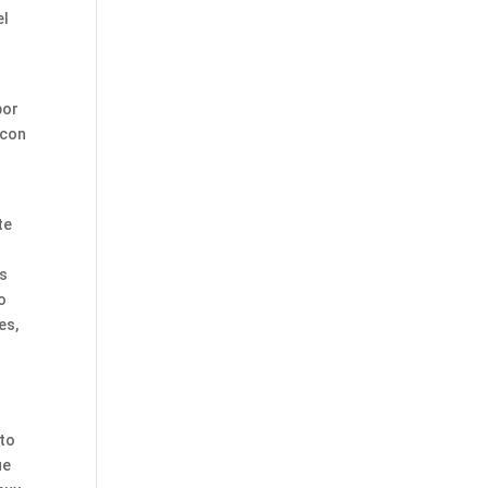
el
por
 con
te
es
o
es,
nto
ue