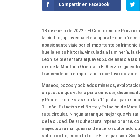
Compartir en Facebook
18 de enero de 2022.- El Consorcio de Provincia
la ciudad, aprovecha el escaparate que ofrece 
apasionante viaje por el importante patrimonio 
huella en su historia, vinculada a la minería, la s
León’ se presentará el jueves 20 de enero a las 
desde la Montaña Oriental a El Bierzo siguiendo 
trascendencia e importancia que tuvo durante l
Museos, pozos y poblados mineros, explotacione
un pasado que vale la pena conocer, diseminado
y Ponferrada. Estas son las 11 pistas para sume
1. León: Estación del Norte y Estación de Matalla
ruta circular. Ningún arranque mejor que visitar
de la ciudad. De arquitectura impresionante, c
majestuosa marquesina de acero roblonado que
solo tornillo, como la torre Eiffel parisina. Sin