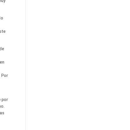
muy
do
ste
 de
 en
. Por
e por
no.
das