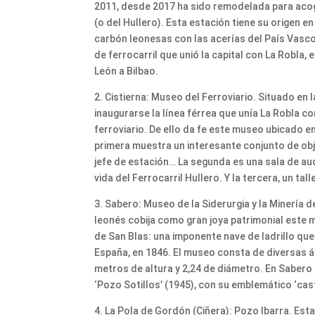
2011, desde 2017 ha sido remodelada para acoge
(o del Hullero). Esta estación tiene su origen e
carbón leonesas con las acerías del País Vasco
de ferrocarril que unió la capital con La Robla
León a Bilbao.
2. Cistierna: Museo del Ferroviario. Situado en 
inaugurarse la línea férrea que unía La Robla 
ferroviario. De ello da fe este museo ubicado e
primera muestra un interesante conjunto de objet
jefe de estación… La segunda es una sala de au
vida del Ferrocarril Hullero. Y la tercera, un tal
3. Sabero: Museo de la Siderurgia y la Minería d
leonés cobija como gran joya patrimonial este mu
de San Blas: una imponente nave de ladrillo que 
España, en 1846. El museo consta de diversas ár
metros de altura y 2,24 de diámetro. En Sabero 
‘Pozo Sotillos’ (1945), con su emblemático ‘cast
4. La Pola de Gordón (Ciñera): Pozo Ibarra. Est