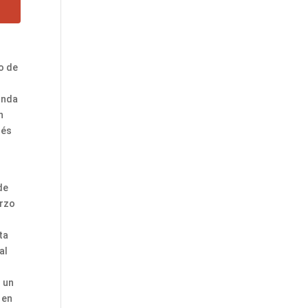
o de
unda
n
nés
de
erzo
ta
al
 un
 en