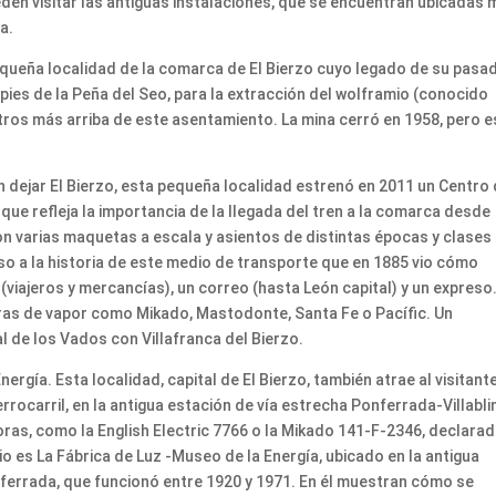
eden visitar las antiguas instalaciones, que se encuentran ubicadas 
a.
pequeña localidad de la comarca de El Bierzo cuyo legado de su pasa
pies de la Peña del Seo, para la extracción del wolframio (conocido
ros más arriba de este asentamiento. La mina cerró en 1958, pero e
in dejar El Bierzo, esta pequeña localidad estrenó en 2011 un Centro
que refleja la importancia de la llegada del tren a la comarca desde
con varias maquetas a escala y asientos de distintas épocas y clases
o a la historia de este medio de transporte que en 1885 vio cómo
(viajeros y mercancías), un correo (hasta León capital) y un expreso
ras de vapor como Mikado, Mastodonte, Santa Fe o Pacífic. Un
al de los Vados con Villafranca del Bierzo.
ergía. Esta localidad, capital de El Bierzo, también atrae al visitant
errocarril, en la antigua estación de vía estrecha Ponferrada-Villabli
as, como la English Electric 7766 o la Mikado 141-F-2346, declara
io es La Fábrica de Luz -Museo de la Energía, ubicado en la antigua
nferrada, que funcionó entre 1920 y 1971. En él muestran cómo se