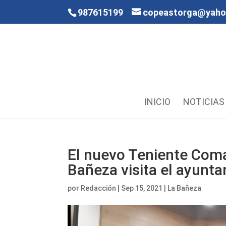
987615199
copeastorga@yah
INICIO
NOTICIAS
El nuevo Teniente Coma
Bañeza visita el ayunt
por
Redacción
|
Sep 15, 2021
|
La Bañeza