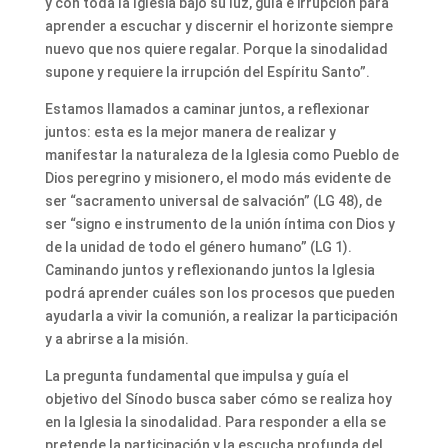
y con toda la Iglesia bajo su luz, guía e irrupción para
aprender a escuchar y discernir el horizonte siempre
nuevo que nos quiere regalar. Porque la sinodalidad
supone y requiere la irrupción del Espíritu Santo”.
Estamos llamados a caminar juntos, a reflexionar
juntos: esta es la mejor manera de realizar y
manifestar la naturaleza de la Iglesia como Pueblo de
Dios peregrino y misionero, el modo más evidente de
ser “sacramento universal de salvación” (LG 48), de
ser “signo e instrumento de la unión íntima con Dios y
de la unidad de todo el género humano” (LG 1).
Caminando juntos y reflexionando juntos la Iglesia
podrá aprender cuáles son los procesos que pueden
ayudarla a vivir la comunión, a realizar la participación
y a abrirse a la misión.
La pregunta fundamental que impulsa y guía el
objetivo del Sínodo busca saber cómo se realiza hoy
en la Iglesia la sinodalidad. Para responder a ella se
pretende la participación y la escucha profunda del