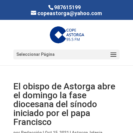
987615199
copeastorga@yahoo.com
Seleccionar Página
El obispo de Astorga abre
el domingo la fase
diocesana del sínodo
iniciado por el papa
Francisco
por
Redacción
|
Oct 15, 2021
|
Astorga
,
Iglesia