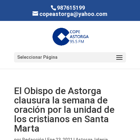
987615199
copeastorga@yahoo.com
Seleccionar Página
El Obispo de Astorga
clausura la semana de
oración por la unidad de
los cristianos en Santa
Marta
por
Redacción
|
Ene 23, 2021
|
Astorga
,
Iglesia