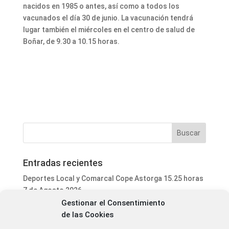
nacidos en 1985 o antes, así como a todos los
vacunados el día 30 de junio. La vacunación tendrá
lugar también el miércoles en el centro de salud de
Boñar, de 9.30 a 10.15 horas.
Entradas recientes
Deportes Local y Comarcal Cope Astorga 15.25 horas
7 de Agosto 2026
Gestionar el Consentimiento
Informativo Mediodía Cope Astorga 14.20 horas 7 de
de las Cookies
Agosto 2026