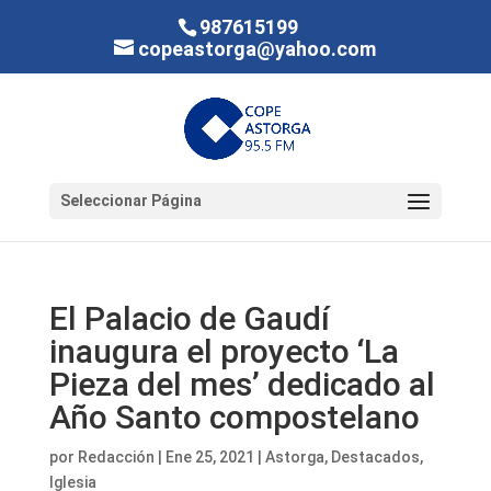
987615199
copeastorga@yahoo.com
Seleccionar Página
El Palacio de Gaudí
inaugura el proyecto ‘La
Pieza del mes’ dedicado al
Año Santo compostelano
por
Redacción
|
Ene 25, 2021
|
Astorga
,
Destacados
,
Iglesia