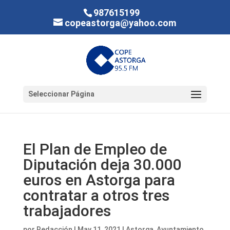
987615199
copeastorga@yahoo.com
Seleccionar Página
El Plan de Empleo de
Diputación deja 30.000
euros en Astorga para
contratar a otros tres
trabajadores
por
Redacción
|
May 11, 2021
|
Astorga
,
Ayuntamiento