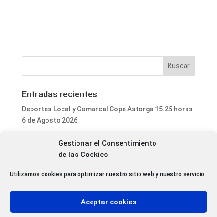
Entradas recientes
Deportes Local y Comarcal Cope Astorga 15.25 horas
6 de Agosto 2026
Programa Local Cope Astorga 6 de Agosto 2026
Gestionar el Consentimiento
El ayuntamiento de Astorga inicia la mejora integral
de las Cookies
del parque de mascotas de Puerta de Rey
Utilizamos cookies para optimizar nuestro sitio web y nuestro servicio.
Luis Fernández Terrón dona 1.020 euros a la
Asociación Contra el Cáncer con la venta de su último
libro
Aceptar cookies
Patrimonio da luz verde a la rehabilitación de varias