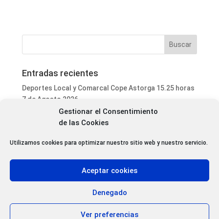
Entradas recientes
Deportes Local y Comarcal Cope Astorga 15.25 horas
7 de Agosto 2026
Gestionar el Consentimiento
Informativo Mediodía Cope Astorga 14.20 horas 7 de
de las Cookies
Agosto 2026
San Justo de la Vega acoge este fin de semana un
Utilizamos cookies para optimizar nuestro sitio web y nuestro servicio.
curso de formación para voluntarios en incendios
forestales
Aceptar cookies
Programa Local Cope Astorga 7 de Agosto 2026
Abiertas las inscripciones para el XXVII Torneo de
Denegado
Ajedrez de las Fiestas de Santa Marta
Ver preferencias