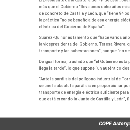
El presidente de la gestora del PP de León, Ju
más que el Gobierno “lleva unos ocho años miran
de concreto de Castilla y León, que “tiene 94 p
la práctica “no se beneficia de esa energía eléc
eléctrica del Gobierno de España”.
Suárez-Quiñones lamentó que “hace varios años
la vicepresidenta del Gobierno, Teresa Rivera, 
transporte y las subestaciones”, aunque “no se
De igual forma, trasladó que “el Gobierno está 
llega la tarde”, lo que supone “un auténtico de
“Ante la parálisis del polígono industrial de Tor
se une la absoluta parálisis en proporcionar po
transporte de energía eléctrica suficiente par
que está creando la Junta de Castilla y León”, 
COPE Astorg