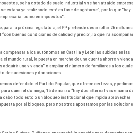
impuestos, se ha dotado de suelo industrial y se han atraído empresa
 se estaba ya realizando esté en fase de agotarse”, por lo que “hay
 empresarial como en impuestos”.
 para la próxima legislatura, el PP pretende desarrollar 26 millones
“con buenas condiciones de calidad y precio”, lo que irá acompañ
a compensar a los autónomos en Castilla y León las subidas en las
a el mundo rural, la puesta en marcha de una cuenta ahorro viviend
 adquirir una vivienda” o ampliar el número de familiares a los cual
esto de sucesiones y donaciones.
e hemos defendido el Partido Popular, que ofrece certezas, y pedimo
 para quien el domingo, 15 de marzo “hay dos alternativas encima de
a cabo todo esto o un bloqueo institucional que impida aprovechar
 apuesta por el bloqueo, pero nosotros apostamos por las solucione