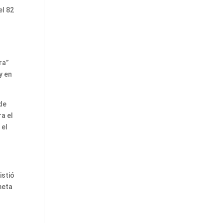
el 82
ra”
y en
 de
ra el
 el
istió
meta