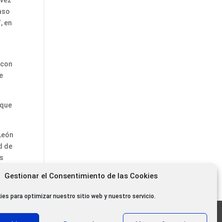
 vez
caso
, en
 con
e
 que
 León
d de
es
Gestionar el Consentimiento de las Cookies
ies para optimizar nuestro sitio web y nuestro servicio.
11.000 oyentes diarios