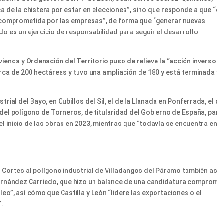
a de la chistera por estar en elecciones”, sino que responde a que “
ya comprometida por las empresas”, de forma que “generar nuevas
o es un ejercicio de responsabilidad para seguir el desarrollo
ienda y Ordenación del Territorio puso de relieve la “acción inverso
rca de 200 hectáreas y tuvo una ampliación de 180 y está terminada 
rial del Bayo, en Cubillos del Sil, el de la Llanada en Ponferrada, el
ón del polígono de Torneros, de titularidad del Gobierno de España, pa
 inicio de las obras en 2023, mientras que “todavía se encuentra en
as Cortes al polígono industrial de Villadangos del Páramo también as
ernández Carriedo, que hizo un balance de una candidatura compro
eo”, así cómo que Castilla y León “lidere las exportaciones o el
”.