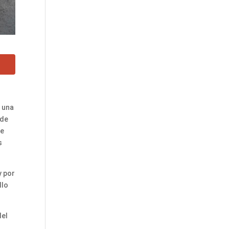
y una
 de
de
s
y por
llo
del