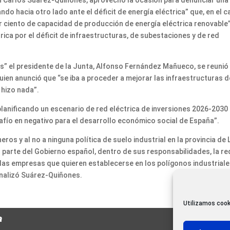
an Carlos Suárez-Quiñones, aprovechó la ocasión para denunciar una
do hacia otro lado ante el déficit de energía eléctrica” que, en el 
or ciento de capacidad de producción de energía eléctrica renovable”
trica por el déficit de infraestructuras, de subestaciones y de red
” el presidente de la Junta, Alfonso Fernández Mañueco, se reunió
quien anunció que “se iba a proceder a mejorar las infraestructuras d
 hizo nada”.
planificando un escenario de red eléctrica de inversiones 2026-2030
safío en negativo para el desarrollo económico social de España”.
neros y al no a ninguna política de suelo industrial en la provincia de
r parte del Gobierno español, dentro de sus responsabilidades, la re
a las empresas que quieren establecerse en los polígonos industrial
finalizó Suárez-Quiñones.
Utilizamos cook
a