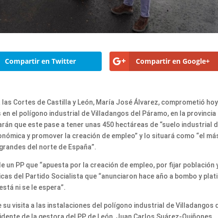
Compartir en Twitter
Compartir en Google+
a las Cortes de Castilla y León, María José Álvarez, comprometió ho
n el polígono industrial de Villadangos del Páramo, en la provincia
rán que este pase a tener unas 450 hectáreas de “suelo industrial 
conómica y promover la creación de empleo” y lo situará como “el má
 grandes del norte de España”.
 un PP que “apuesta por la creación de empleo, por fijar población 
ticas del Partido Socialista que “anunciaron hace año a bombo y plati
está ni se le espera”.
 su visita a las instalaciones del polígono industrial de Villadangos 
dente de la gestora del PP de León, Juan Carlos Suárez-Quiñones,