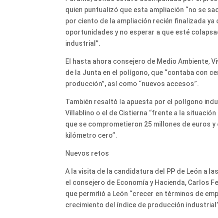
quien puntualizó que esta ampliación “no se sac
por ciento de la ampliación recién finalizada 
oportunidades y no esperar a que esté colapsad
industrial”.
El hasta ahora consejero de Medio Ambiente, Viv
de la Junta en el polígono, que “contaba con ce
producción”, así como “nuevos accesos”.
También resaltó la apuesta por el polígono indust
Villablino o el de Cistierna “frente a la situaci
que se comprometieron 25 millones de euros y el
kilómetro cero”.
Nuevos retos
A la visita de la candidatura del PP de León a l
el consejero de Economía y Hacienda, Carlos F
que permitió a León “crecer en términos de empl
crecimiento del índice de producción industrial