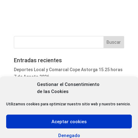
Entradas recientes
Deportes Local y Comarcal Cope Astorga 15.25 horas
7 de Agosto 2026
Gestionar el Consentimiento
Informativo Mediodía Cope Astorga 14.20 horas 7 de
de las Cookies
Agosto 2026
San Justo de la Vega acoge este fin de semana un
Utilizamos cookies para optimizar nuestro sitio web y nuestro servicio.
curso de formación para voluntarios en incendios
forestales
Aceptar cookies
Programa Local Cope Astorga 7 de Agosto 2026
Abiertas las inscripciones para el XXVII Torneo de
Denegado