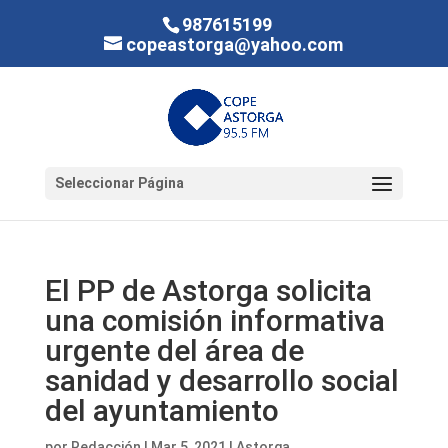
987615199
copeastorga@yahoo.com
Seleccionar Página
El PP de Astorga solicita
una comisión informativa
urgente del área de
sanidad y desarrollo social
del ayuntamiento
por
Redacción
|
Mar 5, 2021
|
Astorga