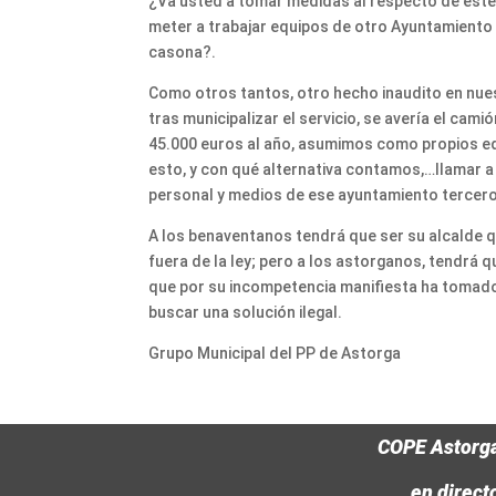
¿Va usted a tomar medidas al respecto de este
meter a trabajar equipos de otro Ayuntamiento 
casona?.
Como otros tantos, otro hecho inaudito en nuest
tras municipalizar el servicio, se avería el cam
45.000 euros al año, asumimos como propios eq
esto, y con qué alternativa contamos,…llamar a
personal y medios de ese ayuntamiento tercero
A los benaventanos tendrá que ser su alcalde qu
fuera de la ley; pero a los astorganos, tendrá q
que por su incompetencia manifiesta ha tomado
buscar una solución ilegal.
Grupo Municipal del PP de Astorga
COPE Astorg
en direct