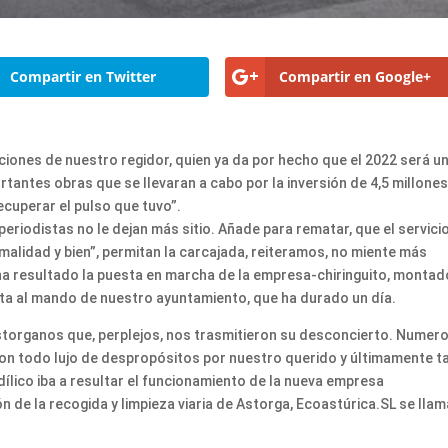
Compartir en Twitter
Compartir en Google+
ciones de nuestro regidor, quien ya da por hecho que el 2022 será u
rtantes obras que se llevaran a cabo por la inversión de 4,5 millone
recuperar el pulso que tuvo”.
eriodistas no le dejan más sitio. Añade para rematar, que el servici
alidad y bien”, permitan la carcajada, reiteramos, no miente más
ha resultado la puesta en marcha de la empresa-chiringuito, montad
sta al mando de nuestro ayuntamiento, que ha durado un día.
astorganos que, perplejos, nos trasmitieron su desconcierto. Numer
on todo lujo de despropósitos por nuestro querido y últimamente t
ílico iba a resultar el funcionamiento de la nueva empresa
 de la recogida y limpieza viaria de Astorga, Ecoastúrica.SL se lla