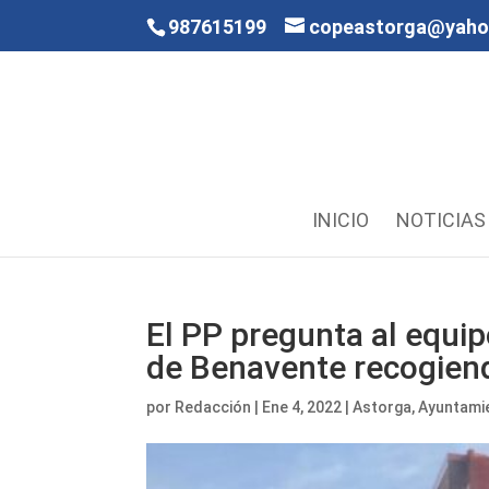
987615199
copeastorga@yah
INICIO
NOTICIAS
El PP pregunta al equi
de Benavente recogiend
por
Redacción
|
Ene 4, 2022
|
Astorga
,
Ayuntami