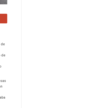
n
s de
o de
o
osas
an
maba