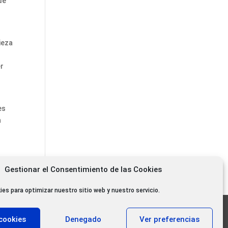
de
ieza
er
es
a
Gestionar el Consentimiento de las Cookies
ies para optimizar nuestro sitio web y nuestro servicio.
11.000 oyentes diarios
cookies
Denegado
Ver preferencias
11.000 Gracias