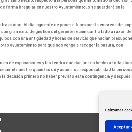
 gravísimo hecho, respecto a la persona que ha tomado la decisión 
de forma irregular en nuestro Ayuntamiento, o se guardará en la
ra ciudad. Al día siguiente de poner a funcionar la empresa de limp
ión, un gran éxito de gestión del gerente recién contratado a razón de
uipos con una antigüedad y horas de servicio que hacían presupon
 otro ayuntamiento para que nos venga a recoger la basura, con
.
ien dé explicaciones y las tendrá que dar, por un hecho a todas luc
ue ser el nuestro quien las dé y asumir su responsabilidad la person
 la decisión primero no haber previsto esta contingencia y después
Utilizamos cook
a
Aceptar 
o