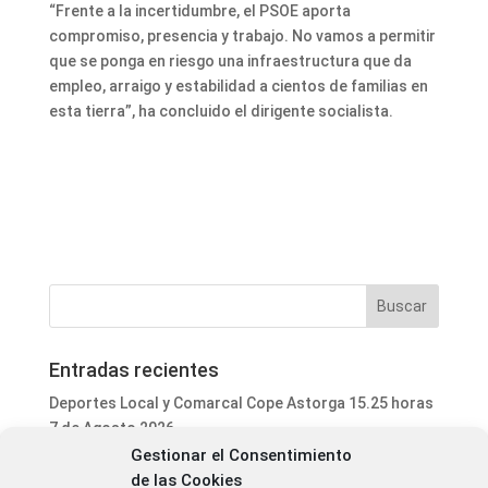
“Frente a la incertidumbre, el PSOE aporta
compromiso, presencia y trabajo. No vamos a permitir
que se ponga en riesgo una infraestructura que da
empleo, arraigo y estabilidad a cientos de familias en
esta tierra”, ha concluido el dirigente socialista.
Entradas recientes
Deportes Local y Comarcal Cope Astorga 15.25 horas
7 de Agosto 2026
Gestionar el Consentimiento
Informativo Mediodía Cope Astorga 14.20 horas 7 de
de las Cookies
Agosto 2026