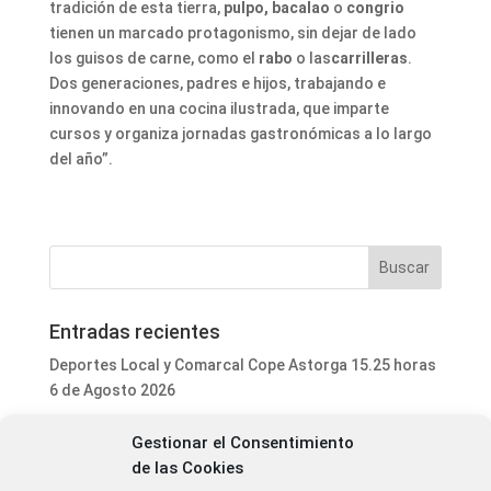
tradición de esta tierra,
pulpo, bacalao
o
congrio
tienen un marcado protagonismo, sin dejar de lado
los guisos de carne, como el
rabo
o las
carrilleras
.
Dos generaciones, padres e hijos, trabajando e
innovando en una cocina ilustrada, que imparte
cursos y organiza jornadas gastronómicas a lo largo
del año”.
Entradas recientes
Deportes Local y Comarcal Cope Astorga 15.25 horas
6 de Agosto 2026
Programa Local Cope Astorga 6 de Agosto 2026
Gestionar el Consentimiento
El ayuntamiento de Astorga inicia la mejora integral
de las Cookies
del parque de mascotas de Puerta de Rey