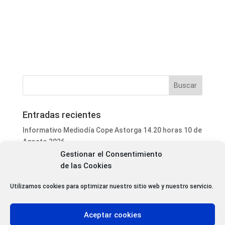
Entradas recientes
Informativo Mediodía Cope Astorga 14.20 horas 10 de
Agosto 2026
Gestionar el Consentimiento
Programa Local Cope Astorga 10 de Agosto 2026
de las Cookies
El Icono de Homs (Siria) estará presente en la
Catedral de Astorga este domingo 16 de agosto
Utilizamos cookies para optimizar nuestro sitio web y nuestro servicio.
La Feria de Alfarería de La Bañeza alcanza su 40
edición con 18 expositores y Marruecos como país
Aceptar cookies
invitado