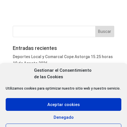
Entradas recientes
Deportes Local y Comarcal Cope Astorga 15.25 horas
10 de Agosto 2026
Gestionar el Consentimiento
Informativo Mediodía Cope Astorga 14.20 horas 10 de
de las Cookies
Agosto 2026
Programa Local Cope Astorga 10 de Agosto 2026
Utilizamos cookies para optimizar nuestro sitio web y nuestro servicio.
El Icono de Homs (Siria) estará presente en la
Catedral de Astorga este domingo 16 de agosto
Aceptar cookies
La Feria de Alfarería de La Bañeza alcanza su 40
edición con 18 expositores y Marruecos como país
Denegado
invitado