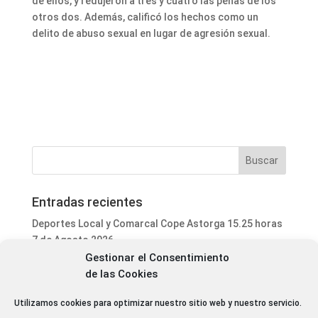
de ellos, y redujeron a tres y cuatro las penas de los
otros dos. Además, calificó los hechos como un
delito de abuso sexual en lugar de agresión sexual.
Entradas recientes
Deportes Local y Comarcal Cope Astorga 15.25 horas
7 de Agosto 2026
Gestionar el Consentimiento
Informativo Mediodía Cope Astorga 14.20 horas 7 de
de las Cookies
Agosto 2026
San Justo de la Vega acoge este fin de semana un
Utilizamos cookies para optimizar nuestro sitio web y nuestro servicio.
curso de formación para voluntarios en incendios