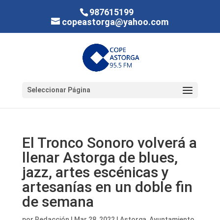
987615199
copeastorga@yahoo.com
Seleccionar Página
El Tronco Sonoro volverá a
llenar Astorga de blues,
jazz, artes escénicas y
artesanías en un doble fin
de semana
por
Redacción
|
Mar 28, 2022
|
Astorga
,
Ayuntamiento
,