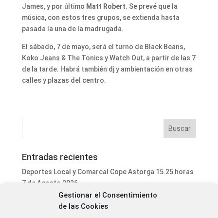
James, y por último
Matt Robert
. Se prevé que la
música, con estos tres grupos, se extienda hasta
pasada la una de la madrugada.
El sábado, 7 de mayo, será el turno de Black Beans,
Koko Jeans & The Tonics y Watch Out, a partir de las 7
de la tarde. Habrá también dj y ambientación en otras
calles y plazas del centro.
Entradas recientes
Deportes Local y Comarcal Cope Astorga 15.25 horas
7 de Agosto 2026
Gestionar el Consentimiento
Informativo Mediodía Cope Astorga 14.20 horas 7 de
de las Cookies
Agosto 2026