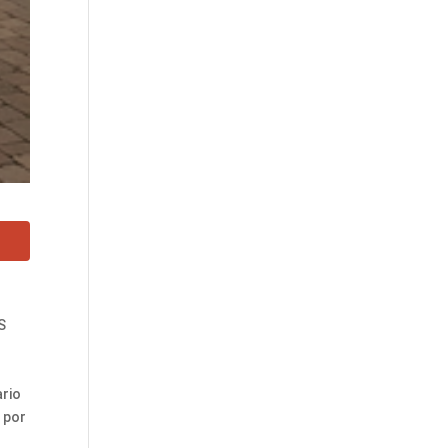
S
ario
 por