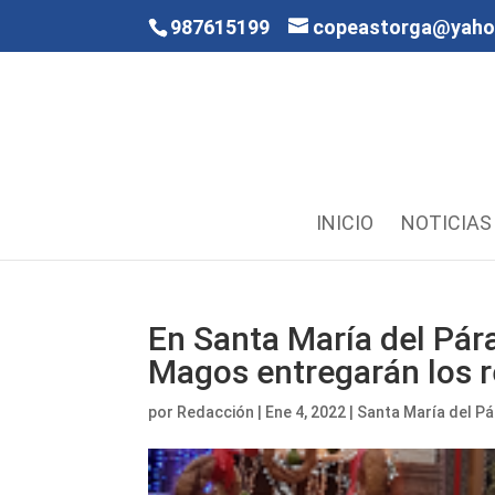
987615199
copeastorga@yah
INICIO
NOTICIAS
En Santa María del Pár
Magos entregarán los r
por
Redacción
|
Ene 4, 2022
|
Santa María del P