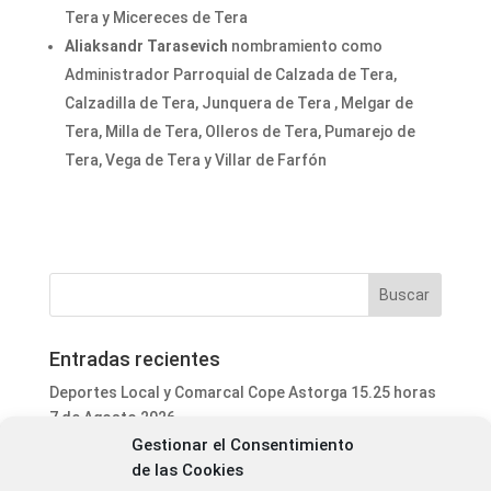
Tera y Micereces de Tera
Aliaksandr Tarasevich
nombramiento como
Administrador Parroquial de Calzada de Tera,
Calzadilla de Tera, Junquera de Tera , Melgar de
Tera, Milla de Tera, Olleros de Tera, Pumarejo de
Tera, Vega de Tera y Villar de Farfón
Entradas recientes
Deportes Local y Comarcal Cope Astorga 15.25 horas
7 de Agosto 2026
Gestionar el Consentimiento
Informativo Mediodía Cope Astorga 14.20 horas 7 de
de las Cookies
Agosto 2026