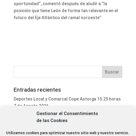
oportunidad”, comentó después de aludir a “la
posición que tiene León de forma tan relevante en el
futuro del Eje Atlántico del ramal noroeste”.
Entradas recientes
Deportes Local y Comarcal Cope Astorga 15.25 horas
7 de Agosto 2026
Gestionar el Consentimiento
Informativo Mediodía Cope Astorga 14.20 horas 7 de
de las Cookies
Agosto 2026
San Justo de la Vega acoge este fin de semana un
Utilizamos cookies para optimizar nuestro sitio web y nuestro servicio.