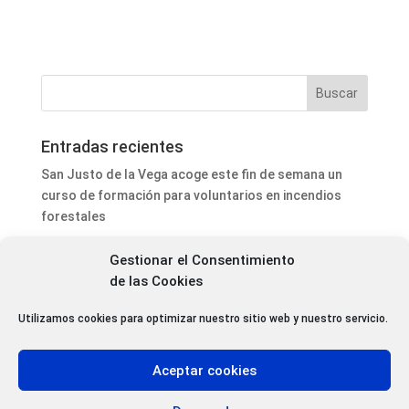
Entradas recientes
San Justo de la Vega acoge este fin de semana un
curso de formación para voluntarios en incendios
forestales
Programa Local Cope Astorga 7 de Agosto 2026
Gestionar el Consentimiento
Abiertas las inscripciones para el XXVII Torneo de
de las Cookies
Ajedrez de las Fiestas de Santa Marta
Utilizamos cookies para optimizar nuestro sitio web y nuestro servicio.
Blanca Pons-Sorolla sitúa la visita de Sorolla a
Astorga en el momento clave de su carrera como
pintor
Aceptar cookies
Santiago Millas impulsa tres proyectos de