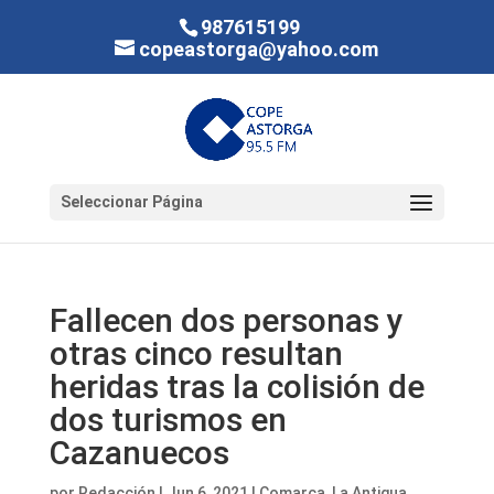
987615199
copeastorga@yahoo.com
Seleccionar Página
Fallecen dos personas y
otras cinco resultan
heridas tras la colisión de
dos turismos en
Cazanuecos
por
Redacción
|
Jun 6, 2021
|
Comarca
,
La Antigua