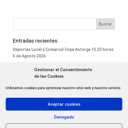
Entradas recientes
Deportes Local y Comarcal Cope Astorga 15.25 horas
6 de Agosto 2026
Programa Local Cope Astorga 6 de Agosto 2026
Gestionar el Consentimiento
El ayuntamiento de Astorga inicia la mejora integral
de las Cookies
del parque de mascotas de Puerta de Rey
Utilizamos cookies para optimizar nuestro sitio web y nuestro servicio.
Luis Fernández Terrón dona 1.020 euros a la
Asociación Contra el Cáncer con la venta de su último
libro
Aceptar cookies
Patrimonio da luz verde a la rehabilitación de varias
cubiertas del Convento Premonstratense de Villoria
Denegado
de Órbigo