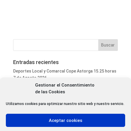
Entradas recientes
Deportes Local y Comarcal Cope Astorga 15.25 horas
7 de Agosto 2026
Gestionar el Consentimiento
Informativo Mediodía Cope Astorga 14.20 horas 7 de
de las Cookies
Agosto 2026
San Justo de la Vega acoge este fin de semana un
Utilizamos cookies para optimizar nuestro sitio web y nuestro servicio.
curso de formación para voluntarios en incendios
forestales
Aceptar cookies
Programa Local Cope Astorga 7 de Agosto 2026