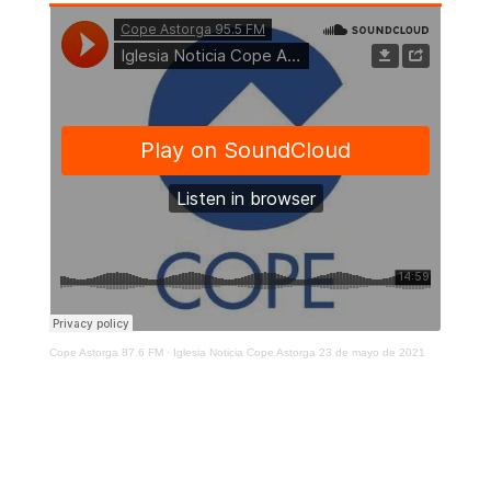
Cope Astorga 87.6 FM
·
Iglesia Noticia Cope Astorga 23 de mayo de 2021