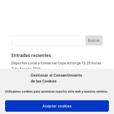
Entradas recientes
Deportes Local y Comarcal Cope Astorga 15.25 horas
7 de Agosto 2026
Gestionar el Consentimiento
Informativo Mediodía Cope Astorga 14.20 horas 7 de
de las Cookies
Agosto 2026
San Justo de la Vega acoge este fin de semana un
Utilizamos cookies para optimizar nuestro sitio web y nuestro servicio.
curso de formación para voluntarios en incendios
forestales
Aceptar cookies
Programa Local Cope Astorga 7 de Agosto 2026