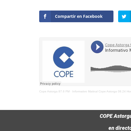
Compartir en Facebook
Cope Astorga 87.6 FM
·
Informativo Matinal Cope Astorga 08.24 H
COPE Astorg
en direct