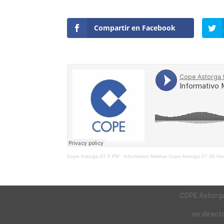
Compartir en Facebook
Cope Astorga 87.6 FM
·
Informativo Matinal Cope Astorga 07.56 H
COPE Astorg
en direct